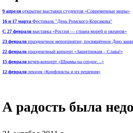
9 апреля
открытие выставки студентов «Современные миры»
16 и 17 марта
Фестиваль "День Римского-Корсакова"
С 27 февраля
выставка «Россия — страна морей и океанов»
23 февраля
праздничное мероприятие, посвящённое Дню защи
22 февраля
праздничный концерт «Защитникам – Слава!»
15 февраля
вечер-концерт «Шрамы на сердце…»
12 февраля
лекция «Конфликты и их решения»
А радость была нед