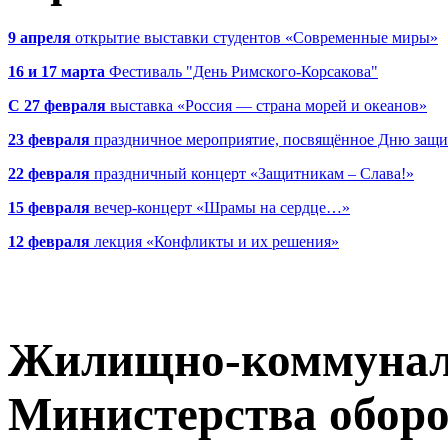
9 апреля
открытие выставки студентов «Современные миры»
16 и 17 марта
Фестиваль "День Римского-Корсакова"
С 27 февраля
выставка «Россия — страна морей и океанов»
23 февраля
праздничное мероприятие, посвящённое Дню защи
22 февраля
праздничный концерт «Защитникам – Слава!»
15 февраля
вечер-концерт «Шрамы на сердце…»
12 февраля
лекция «Конфликты и их решения»
Жилищно-коммунал
Министерства обор