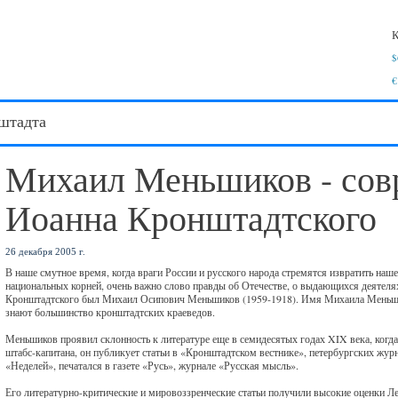
К
$
€
штадта
Михаил Меньшиков - сов
Иоанна Кронштадтского
26 декабря 2005 г.
В наше смутное время, когда враги России и русского народа стремятся извратить наше
национальных корней, очень важно слово правды об Отечестве, о выдающихся деятел
Кронштадтского был Михаил Осипович Меньшиков (1959-1918). Имя Михаила Меньшико
знают большинство кронштадтских краеведов.
Меньшиков проявил склонность к литературе еще в семидесятых годах XIX века, когд
штабс-капитана, он публикует статьи в «Кронштадтском вестнике», петербургских жур
«Неделей», печатался в газете «Русь», журнале «Русская мысль».
Его литературно-критические и мировоззренческие статьи получили высокие оценки Ле