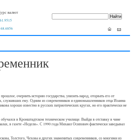
урс валют
61.9515
 68.6856
ременник
 прошлое, очернить историю государства, унизить народ, оторвать его от
ях, служивших ему. Одним из современников и единомышленников отца Иоанна
ва хорошо известно в русских патриотических кругах, но его практически не
а обучался в Кронштадтском техническом училище. Выйдя в отставку в чине
налах, в газете «Неделя». С 1990 года Михаил Осипович фактически заведывал
скова, Толстого, Чехова и других знаменитых современников, со многими из