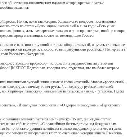
ялся общественно-политическим идеалом автора: крепкая власть с
пособная защитить
вой прессы. Но как показала история, большинство вопросов поставленных
лько строк из статьи «Дело нации», написанной в 1914 году: «Есть у нас
ляках, финнах, латышах, армянах, татарах и пр. и пр., которые, вообще говоря,
 вредные, вроде мазепинцев, сословия, ненавидящие Россию.
онимаю его, не воинствующий, а только оборонительный, и путать это никак не
о которых он ведет речь, способствовали разрушению российской Империи, а в
 сваи Российской Федерации.
 народе, старейший профессор - историк Литературного института имени
тбюро ЦК КПСС Подгорным, говорил нам, студентам, что наиболее острым
кими политиками русской нации и замена слова «русский» словом «российский».
ская литература, а почему-то нет русской. Литературу русских писателей,
но, к примеру, татарскую, написанную на татарском языке, - татарской. Где же
воевать?», «Инвалидная психология», «О здоровии народном», «Где строить
но знавший великого пастыря земли русской 35 лет, пишет две статьи:
азет на это событие автор: «С величайшим бесстыдством над бездыханным
то бы то ни стало уронить покойника в глазах народных, утопить его в грязи.
методы современных либеральных газет по очернению истории нашего Отечества.