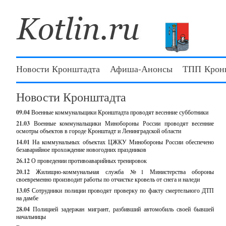
Новости Кронштадта
Афиша-Анонсы
ТПП Крон
Новости Кронштадта
09.04
Военные коммунальщики Кронштадта проводят весенние субботники
21.03
Военные коммунальщики Минобороны России проводят весенние
осмотры объектов в городе Кронштадт и Ленинградской области
14.01
На коммунальных объектах ЦЖКУ Минобороны России обеспечено
безаварийное прохождение новогодних праздников
26.12
О проведении противоаварийных тренировок
20.12
Жилищно-коммунальная служба №1 Министерства обороны
своевременно производит работы по отчистке кровель от снега и наледи
13.05
Сотрудники полиции проводят проверку по факту смертельного ДТП
на дамбе
28.04
Полицией задержан мигрант, разбивший автомобиль своей бывшей
начальницы