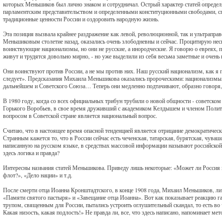
которых Меньшиков был лично знаком и сотрудничал. Острый характер статей определ
парламентским представительством и определенными конституционными свободами, с
традиционные ценности России и оздоровить народную жизнь.
Эта позиция вызвала крайнее раздражение как левой, революционной, так и ультрапра
Меньшиковым столетие назад, оказались очень злободневны и сейчас. Процитирую неско
воинствующие национализмы, но они не русские, а инородческие. Я говорю о евреях, по
живут и трудятся довольно мирно, - но уже выделили из себя весьма заметные и очень
Они воинствуют против России, а не мы против них. Наш русский национализм, как я п
следует». Предсказания Михаила Меньшикова оказались пророческими: национализмы, 
дальнейшем и Советского Союза… Теперь они медленно подтачивают, образно говоря,
В 1980 году, когда со всех официальных трибун трубили о новой общности - советском
Горького Воробьев, в свое время друживший с академиком Келдышем и членом Поли
вопросом в Советской стране является национальный вопрос.
Считаю, что в настоящее время опасной тенденцией является отрицание демократичес
Странным кажется то, что в России сейчас есть чеченская, татарская, бурятская, чуваш
написанную на русском языке, в средствах массовой информации называют российской, 
здесь логика и правда?
Интересны названия статей Меньшикова. Приведу лишь некоторые: «Может ли Россия 
флот?», «Дело нации» и т.д.
После смерти отца Иоанна Кронштадтского, в конце 1908 года, Михаил Меньшиков, лич
«Памяти святого пастыря» и «Завещание отца Иоанна». Вот как показывает реакцию г
трупом, священным для России, пытались устроить оглушительный скандал, то есть во ч
Какая низость, какая подлость!» Не правда ли, все, что здесь написано, напоминает 