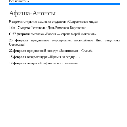
Все новости »
Афиша-Анонсы
9 апреля
открытие выставки студентов «Современные миры»
16 и 17 марта
Фестиваль "День Римского-Корсакова"
С 27 февраля
выставка «Россия — страна морей и океанов»
23 февраля
праздничное мероприятие, посвящённое Дню защитника
Отечества!
22 февраля
праздничный концерт «Защитникам – Слава!»
15 февраля
вечер-концерт «Шрамы на сердце…»
12 февраля
лекция «Конфликты и их решения»