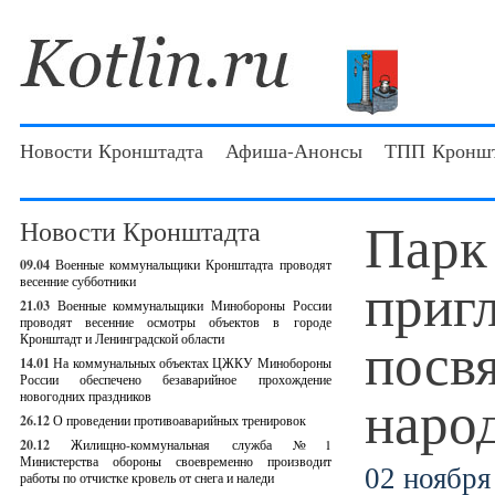
Новости Кронштадта
Афиша-Анонсы
ТПП Кроншт
Парк
Новости Кронштадта
09.04
Военные коммунальщики Кронштадта проводят
пригл
весенние субботники
21.03
Военные коммунальщики Минобороны России
проводят весенние осмотры объектов в городе
посв
Кронштадт и Ленинградской области
14.01
На коммунальных объектах ЦЖКУ Минобороны
России обеспечено безаварийное прохождение
наро
новогодних праздников
26.12
О проведении противоаварийных тренировок
20.12
Жилищно-коммунальная служба №1
Министерства обороны своевременно производит
02 ноября 
работы по отчистке кровель от снега и наледи