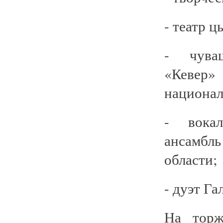
- театр 
- чуваш
«Кевер
национал
- вокал
ансамбль
области;
- дуэт Г
На торж