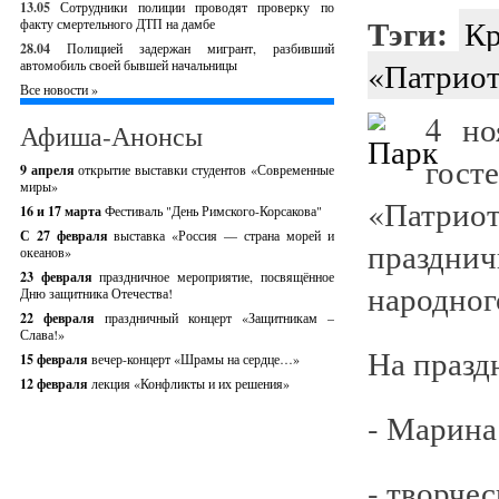
13.05
Сотрудники полиции проводят проверку по
Тэги:
Кр
факту смертельного ДТП на дамбе
28.04
Полицией задержан мигрант, разбивший
«Патрио
автомобиль своей бывшей начальницы
Все новости »
4 но
Афиша-Анонсы
гост
9 апреля
открытие выставки студентов «Современные
миры»
«Патрио
16 и 17 марта
Фестиваль "День Римского-Корсакова"
С 27 февраля
выставка «Россия — страна морей и
праздн
океанов»
23 февраля
праздничное мероприятие, посвящённое
народног
Дню защитника Отечества!
22 февраля
праздничный концерт «Защитникам –
Слава!»
На празд
15 февраля
вечер-концерт «Шрамы на сердце…»
12 февраля
лекция «Конфликты и их решения»
- Марина
- творче