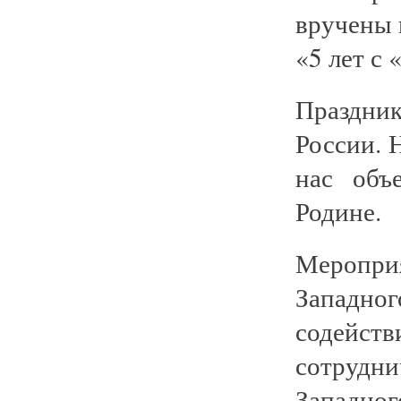
вручены 
«5 лет с
Праздни
России. 
нас объ
Родине.
Меропри
Западног
содейст
сотрудн
Западно