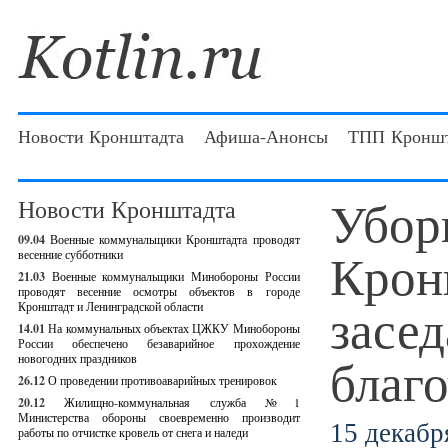
Новости Кронштадта
Афиша-Анонсы
ТПП Кроншт
Убор
Новости Кронштадта
09.04
Военные коммунальщики Кронштадта проводят
Крон
весенние субботники
21.03
Военные коммунальщики Минобороны России
проводят весенние осмотры объектов в городе
засе
Кронштадт и Ленинградской области
14.01
На коммунальных объектах ЦЖКУ Минобороны
России обеспечено безаварийное прохождение
благ
новогодних праздников
26.12
О проведении противоаварийных тренировок
20.12
Жилищно-коммунальная служба №1
Министерства обороны своевременно производит
15 декабря
работы по отчистке кровель от снега и наледи