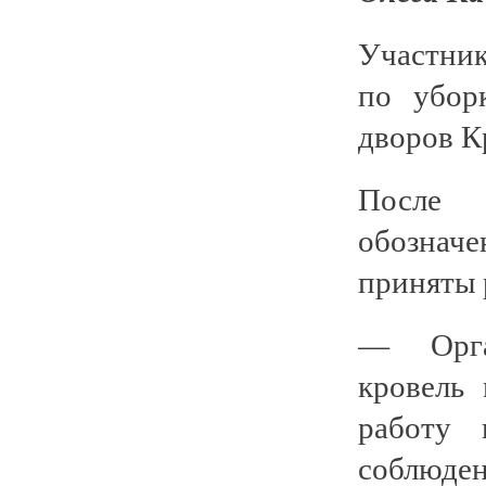
Участни
по убор
дворов К
После 
обознач
приняты 
— Орга
кровель 
работу 
соблюде