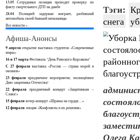
13.05
Сотрудники полиции проводят проверку по
Тэги:
Кр
факту смертельного ДТП на дамбе
28.04
Полицией задержан мигрант, разбивший
снега
уб
автомобиль своей бывшей начальницы
Все новости »
Афиша-Анонсы
9 апреля
открытие выставки студентов «Современные
миры»
16 и 17 марта
Фестиваль "День Римского-Корсакова"
С 27 февраля
выставка «Россия — страна морей и
океанов»
23 февраля
праздничное мероприятие, посвящённое
Дню защитника Отечества!
админи
22 февраля
праздничный концерт «Защитникам –
Слава!»
состоя
15 февраля
вечер-концерт «Шрамы на сердце…»
12 февраля
лекция «Конфликты и их решения»
благоу
замести
Олега Ка