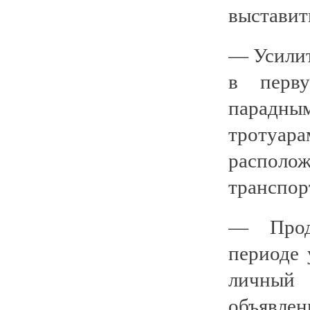
выставит
— Усилит
в перв
парадны
тротуар
распол
транспор
— Прод
периоде 
личный
объявлен