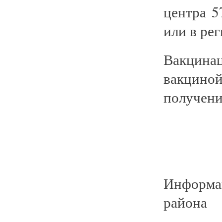
центра 5
или в ре
Вакцин
вакцино
получени
Информа
района