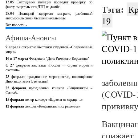
13.05
Сотрудники полиции проводят проверку по
Тэги:
Кр
факту смертельного ДТП на дамбе
28.04
Полицией задержан мигрант, разбивший
19
автомобиль своей бывшей начальницы
Все новости »
Афиша-Анонсы
9 апреля
открытие выставки студентов «Современные
миры»
16 и 17 марта
Фестиваль "День Римского-Корсакова"
С 27 февраля
выставка «Россия — страна морей и
океанов»
23 февраля
праздничное мероприятие, посвящённое
заболев
Дню защитника Отечества!
22 февраля
праздничный концерт «Защитникам –
(COVID-
Слава!»
15 февраля
вечер-концерт «Шрамы на сердце…»
прививку
12 февраля
лекция «Конфликты и их решения»
Вакцина
снижает