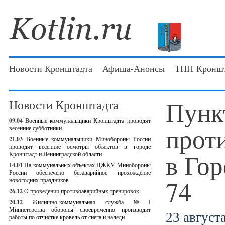
Новости Кронштадта
Афиша-Анонсы
ТПП Кроншт
Пунк
Новости Кронштадта
09.04
Военные коммунальщики Кронштадта проводят
прот
весенние субботники
21.03
Военные коммунальщики Минобороны России
проводят весенние осмотры объектов в городе
в Го
Кронштадт и Ленинградской области
14.01
На коммунальных объектах ЦЖКУ Минобороны
России обеспечено безаварийное прохождение
74
новогодних праздников
26.12
О проведении противоаварийных тренировок
20.12
Жилищно-коммунальная служба №1
Министерства обороны своевременно производит
23 августа
работы по отчистке кровель от снега и наледи