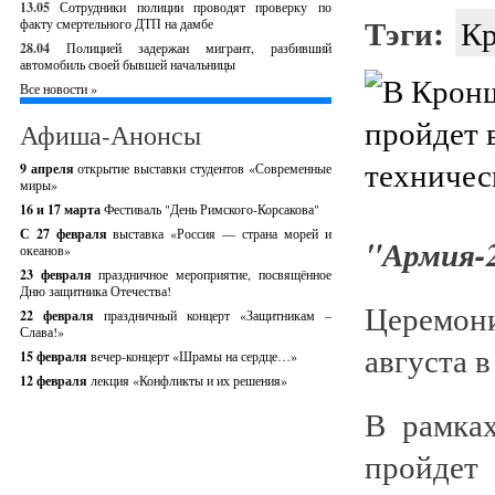
13.05
Сотрудники полиции проводят проверку по
Тэги:
Кр
факту смертельного ДТП на дамбе
28.04
Полицией задержан мигрант, разбивший
автомобиль своей бывшей начальницы
Все новости »
Афиша-Анонсы
9 апреля
открытие выставки студентов «Современные
миры»
16 и 17 марта
Фестиваль "День Римского-Корсакова"
С 27 февраля
выставка «Россия — страна морей и
"Армия-
океанов»
23 февраля
праздничное мероприятие, посвящённое
Дню защитника Отечества!
Церемон
22 февраля
праздничный концерт «Защитникам –
Слава!»
августа в
15 февраля
вечер-концерт «Шрамы на сердце…»
12 февраля
лекция «Конфликты и их решения»
В рамка
пройдет