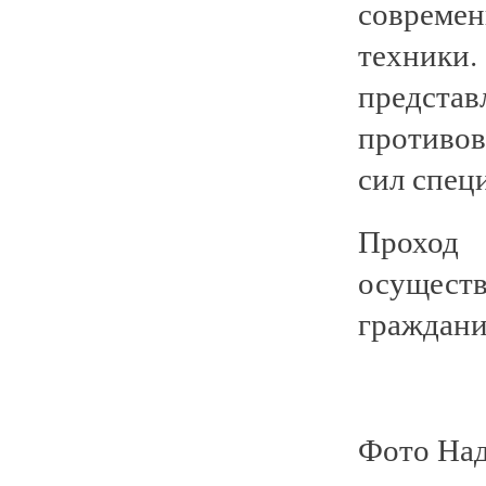
совреме
техники
предст
противо
сил спец
Проход 
осущест
граждани
Фото На