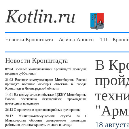
Новости Кронштадта
Афиша-Анонсы
ТПП Кроншт
В Кр
Новости Кронштадта
09.04
Военные коммунальщики Кронштадта проводят
прой
весенние субботники
21.03
Военные коммунальщики Минобороны России
проводят весенние осмотры объектов в городе
техн
Кронштадт и Ленинградской области
14.01
На коммунальных объектах ЦЖКУ Минобороны
России обеспечено безаварийное прохождение
"Арм
новогодних праздников
26.12
О проведении противоаварийных тренировок
20.12
Жилищно-коммунальная служба №1
Министерства обороны своевременно производит
18 августа
работы по отчистке кровель от снега и наледи