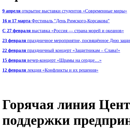
9 апреля
открытие выставки студентов «Современные миры»
16 и 17 марта
Фестиваль "День Римского-Корсакова"
С 27 февраля
выставка «Россия — страна морей и океанов»
23 февраля
праздничное мероприятие, посвящённое Дню защи
22 февраля
праздничный концерт «Защитникам – Слава!»
15 февраля
вечер-концерт «Шрамы на сердце…»
12 февраля
лекция «Конфликты и их решения»
Горячая линия Цент
поддержки предпри