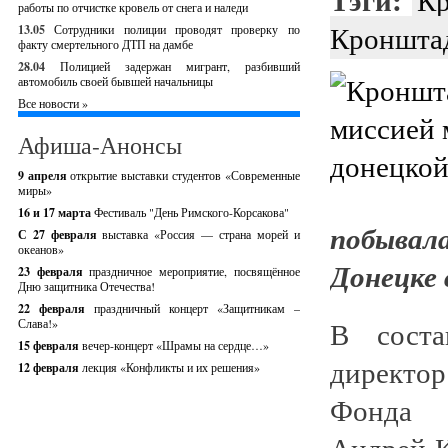
работы по отчистке кровель от снега и наледи
Кроншта
13.05
Сотрудники полиции проводят проверку по
факту смертельного ДТП на дамбе
28.04
Полицией задержан мигрант, разбивший
автомобиль своей бывшей начальницы
Все новости »
Афиша-Анонсы
9 апреля
открытие выставки студентов «Современные
миры»
16 и 17 марта
Фестиваль "День Римского-Корсакова"
побыва
С 27 февраля
выставка «Россия — страна морей и
океанов»
Донецке 
23 февраля
праздничное мероприятие, посвящённое
Дню защитника Отечества!
22 февраля
праздничный концерт «Защитникам –
В сост
Слава!»
15 февраля
вечер-концерт «Шрамы на сердце…»
директо
12 февраля
лекция «Конфликты и их решения»
Фонда 
Андрей 