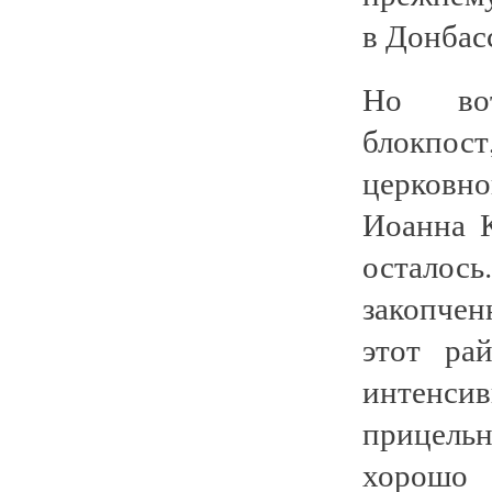
в Донбас
Но вот
блокпос
церковн
Иоанна 
остало
закопче
этот ра
интенси
прицель
хорошо 