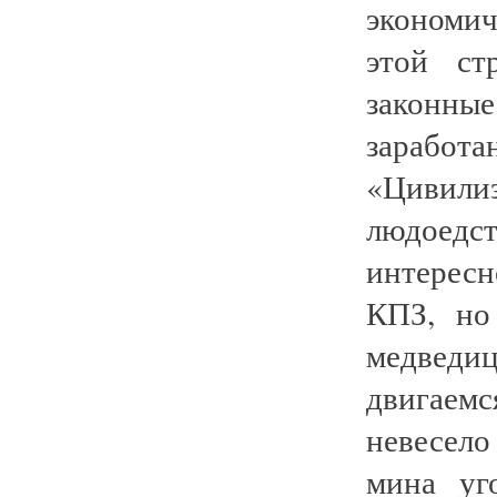
экономи
этой стр
законн
зараб
«Цивили
людоед
интерес
КПЗ, но 
медведиц
двигае
невесел
мина уго