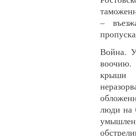
таможен
– въез
пропуска
Война.
воочию
крыши 
неразорв
обложен
люди на
умышлен
обстрели