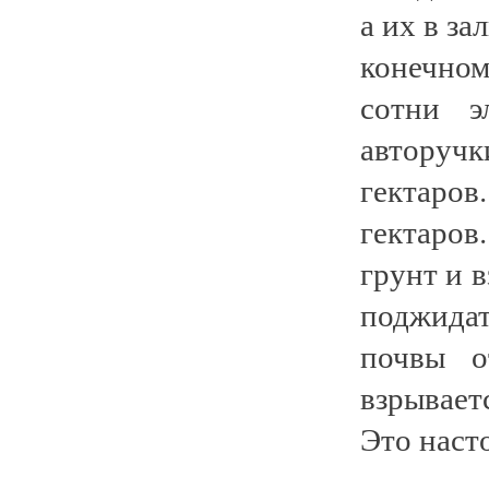
а их в з
конечно
сотни э
авторуч
гектаров
гектаро
грунт и 
поджида
почвы о
взрывает
Это наст