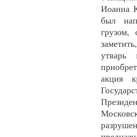
Иоанна 
был нап
грузом,
заметит
утварь 
приобре
акция к
Госуда
Президе
Московс
разруше
предна