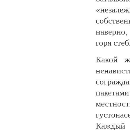
«неза
собстве
наверно,
горя сте
Какой 
ненави
согражд
пакета
местнос
густона
Каждый т