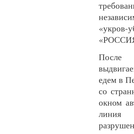
требован
независи
«укров
«РОССИ
После 
выдвига
едем в 
со стра
окном а
линия 
разруше