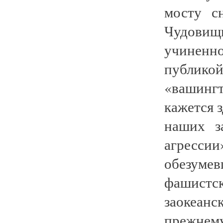
мосту с
Чудовищ
учиненн
публико
«вашинг
кажется 
наших з
агресси
обезуме
фашистс
заокеан
прежнем