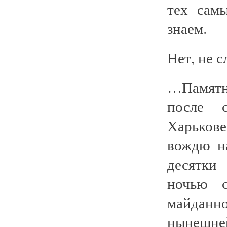
тех сам
знаем.
Нет, не 
…Памятн
после с
Харьков
вождю н
десятки
ночью с
майданн
нынешней