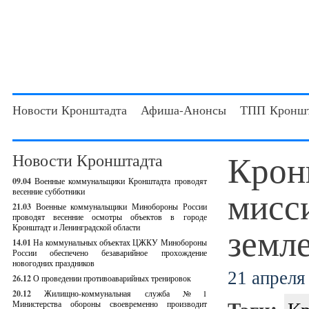
Новости Кронштадта
Афиша-Анонсы
ТПП Кроншт
Крон
Новости Кронштадта
09.04
Военные коммунальщики Кронштадта проводят
мисс
весенние субботники
21.03
Военные коммунальщики Минобороны России
проводят весенние осмотры объектов в городе
земл
Кронштадт и Ленинградской области
14.01
На коммунальных объектах ЦЖКУ Минобороны
России обеспечено безаварийное прохождение
новогодних праздников
21 апреля 
26.12
О проведении противоаварийных тренировок
20.12
Жилищно-коммунальная служба №1
Тэги:
Кр
Министерства обороны своевременно производит