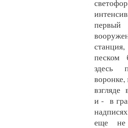
светофо
интенсив
первый
вооруже
станция
песком 
здесь 
воронке,
взгляде 
и - в г
надпися
еще не 