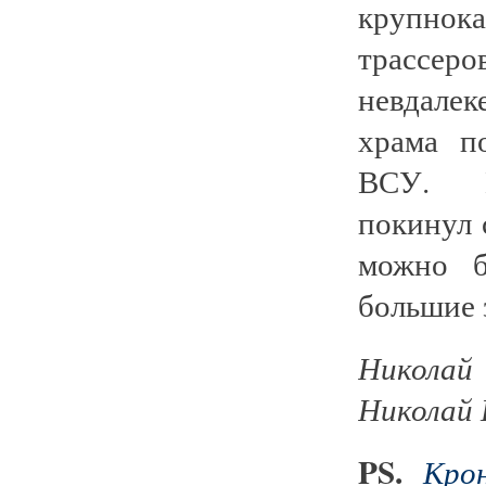
крупнок
трассе
невдалек
храма п
ВСУ. Н
покинул 
можно б
большие
Николай
Николай
PS.
Кро