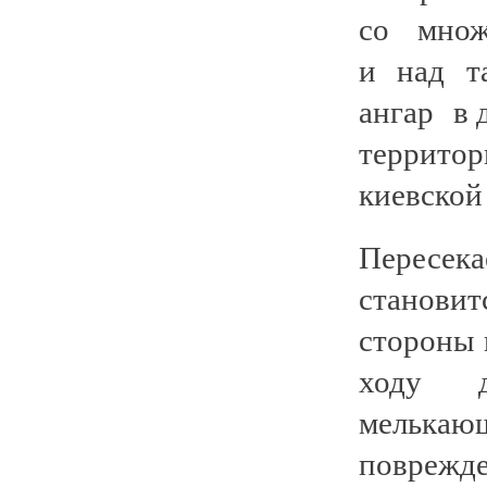
со множ
и над т
ангар в 
территор
киевской
Пересек
станови
стороны 
ходу д
мелька
поврежд