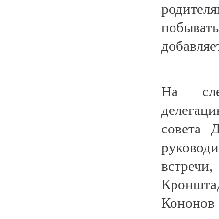
родител
побыват
добавляе
На сле
делегац
совета
руковод
встречи
Кроншта
Кононов