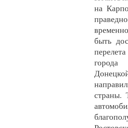
на Карп
праведн
временн
быть до
перелета
города 
Донец
направи
страны
автомоб
благоп
Ростовс