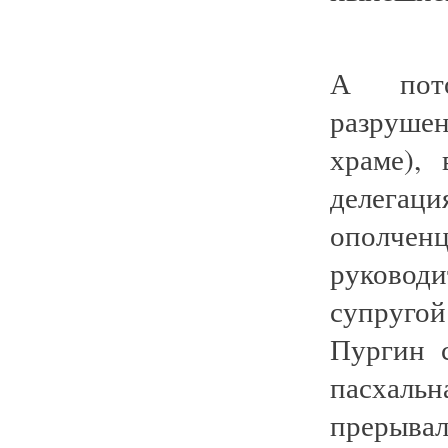
А пото
разруше
храме), 
делега
ополче
руково
супругой
Пургин 
пасхал
преры