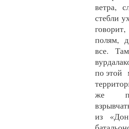
ветра, 
стебли у
говорит,
полям, д
все. Т
вурдала
по этой
террито
же пол
взрывчат
из «Дон
батальон