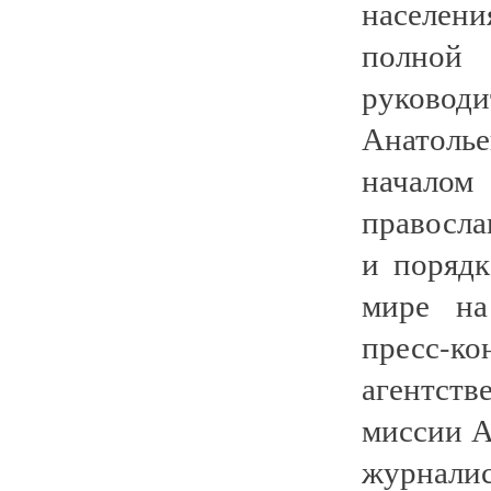
населен
полной
руковод
Анатоль
началом
правосла
и поряд
мире на
пресс-ко
агентств
миссии 
журнали