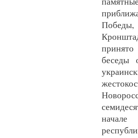
памят
прибли
Победы, 
Кроншт
принято
беседы о
украинс
жестоко
Новоро
семидеся
начале
республ