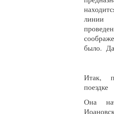
находит
линии 
проведе
соображе
было. Да
Итак, 
поездке
Она нач
Иоановс