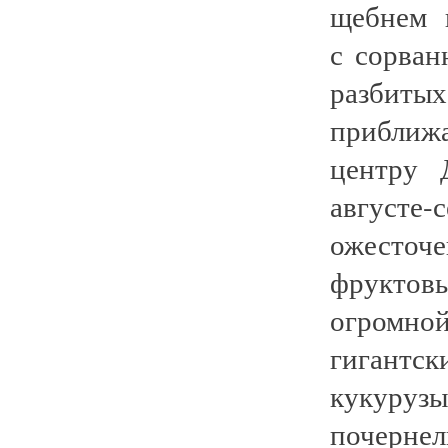
щебнем 
с сорва
разбиты
прибли
центру 
августе
ожесто
фруктов
огромно
гигантс
кукуруз
почерне