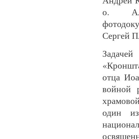
о. А
фотодок
Сергей П
Задаче
«Кроншт
отца Ио
войной 
храмово
один 
национ
освящен