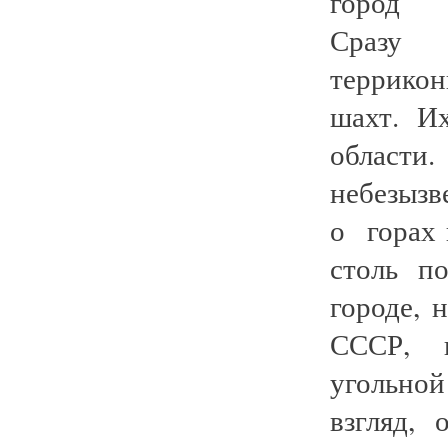
город с
Сразу 
террико
шахт. И
области
небезызв
о горах 
столь п
городе, 
СССР, 
угольно
взгляд,