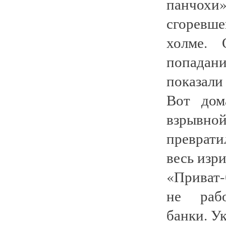
панчохи»
сгоревш
холме.
попадан
показал
Вот дом
взрыв
преврат
весь изр
«Приват-
не рабо
банки. У