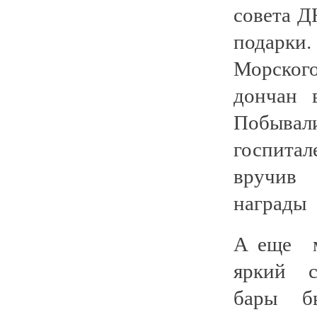
совета 
подарк
Морског
дончан 
Побыв
госпита
вручив
награды 
А еще м
яркий с
бары бы