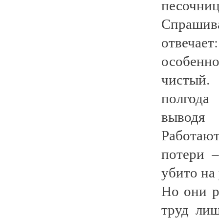
песочни
Спрашив
отвечае
особенно
чистый.
полгода
выводя
Работаю
потери 
убито на
Но они р
труд ли