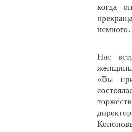
когда он
прекращ
немного
Нас вст
женщины.
«Вы при
состоял
торжес
директо
Кононов