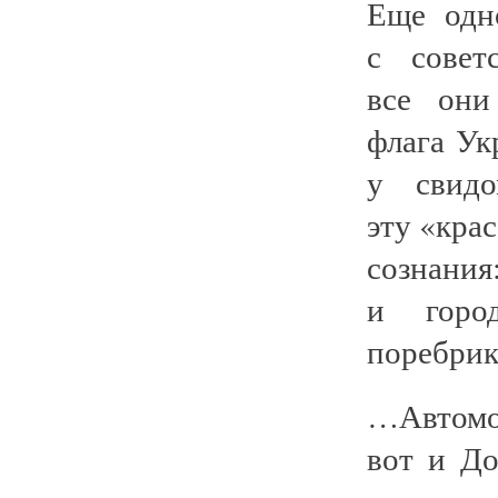
Еще одно
с совет
все они
флага Ук
у свидо
эту «кра
сознани
и город
поребрик
…Автомо
вот и Д