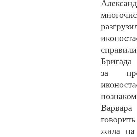
Алексан
многоч
разгруз
иконост
справил
Бригада 
за пре
иконоста
познак
Варвар
говорить
жила на 