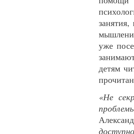
психолог
занятия,
мышлени
уже пос
занимают
детям чи
прочитан
«Не сек
проблем
Александ
доступн