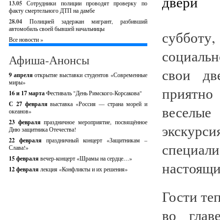
13.05
Сотрудники полиции проводят проверку по
факту смертельного ДТП на дамбе
28.04
Полицией задержан мигрант, разбивший
автомобиль своей бывшей начальницы
субботу
Все новости »
социаль
Афиша-Анонсы
свои дв
9 апреля
открытие выставки студентов «Современные
миры»
приятно
16 и 17 марта
Фестиваль "День Римского-Корсакова"
С 27 февраля
выставка «Россия — страна морей и
веселые
океанов»
23 февраля
праздничное мероприятие, посвящённое
экскурс
Дню защитника Отечества!
22 февраля
праздничный концерт «Защитникам –
специали
Слава!»
15 февраля
вечер-концерт «Шрамы на сердце…»
настоящи
12 февраля
лекция «Конфликты и их решения»
Гости те
во глав