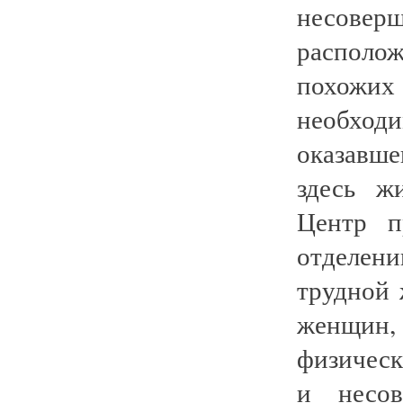
несовер
располож
похожих
необход
оказавш
здесь ж
Центр п
отделен
трудной 
женщин,
физическ
и несов