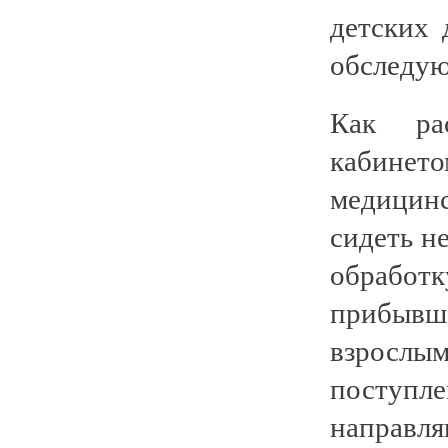
детских 
обследую
Как рас
кабинет
медицин
сидеть н
обрабо
прибыв
взрослы
поступл
направля