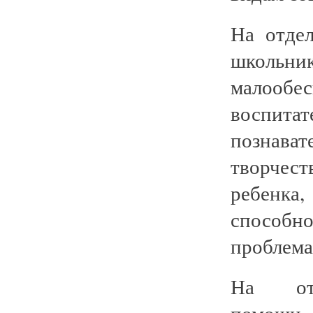
На отде
школьни
малооб
воспит
познав
творчест
ребенк
способно
проблемам
На отде
помощи