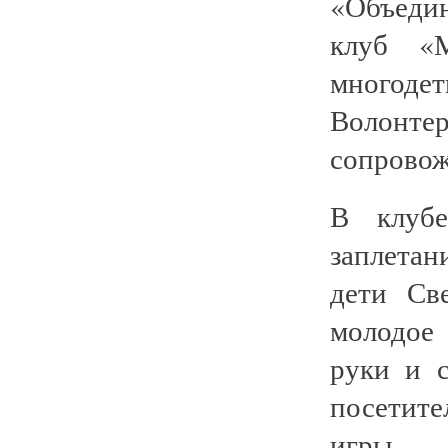
«Объеди
клуб «
многоде
Волонте
сопровож
В клуб
заплетан
дети Св
молодое
руки и с
посетит
игры.