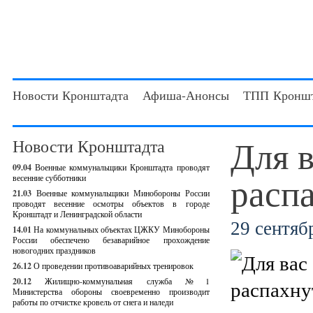
Новости Кронштадта
Афиша-Анонсы
ТПП Кроншт
Для в
Новости Кронштадта
09.04
Военные коммунальщики Кронштадта проводят
расп
весенние субботники
21.03
Военные коммунальщики Минобороны России
проводят весенние осмотры объектов в городе
Кронштадт и Ленинградской области
29 сентябр
14.01
На коммунальных объектах ЦЖКУ Минобороны
России обеспечено безаварийное прохождение
новогодних праздников
26.12
О проведении противоаварийных тренировок
20.12
Жилищно-коммунальная служба №1
Министерства обороны своевременно производит
работы по отчистке кровель от снега и наледи