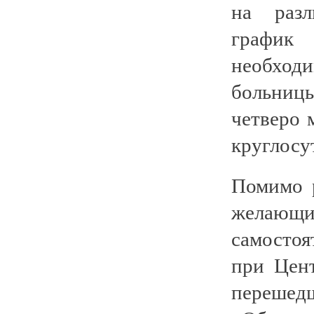
на разл
график
необход
больниц
четверо 
круглосу
Помимо 
желающи
самосто
при Цент
перешед