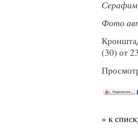
Серафим
Фото ав
Кроншта
(30) от 2
Просмотр
Поделиться…
» к списк