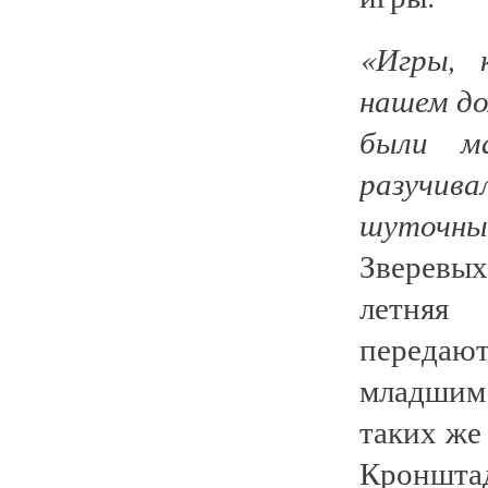
«Игры, 
нашем до
были м
разучива
шуточны
Зверевых
летняя 
передаю
младшим 
таких же
Кронштад