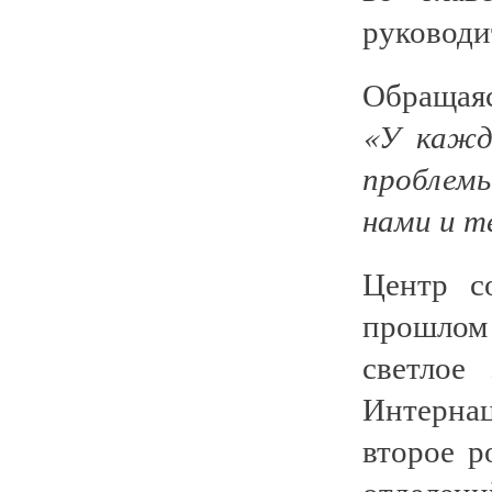
руководи
Обращаяс
«У кажд
проблемы
нами и т
Центр с
прошлом
светлое
Интернац
второе р
отделени