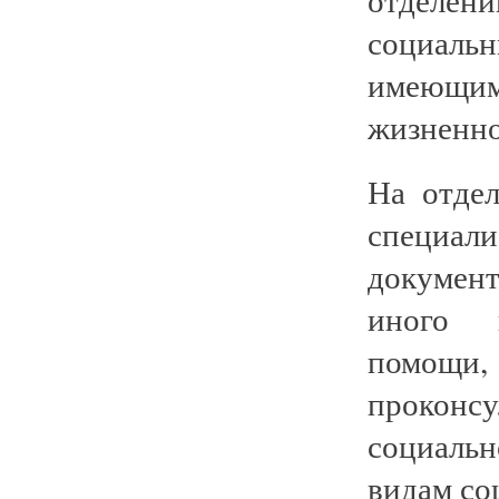
социаль
имеющим 
жизненно
На отде
специал
документ
иного в
помощи,
проконс
социаль
видам со