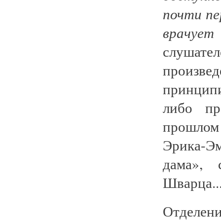
почти пе
врачует
слушате
произв
принципи
либо пр
прошлом 
Эрика-Э
дама», 
Шварца..
Отделен