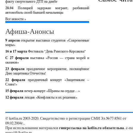
факту смертельного ДТП на дамбе
28.04
Полицией задержан мигрант, разбивший
автомобиль своей бывшей начальницы
Все новости »
Афиша-Анонсы
9 апреля
открытие выставки студентов «Современные
миры»
16 и 17 марта
Фестиваль "День Римского-Корсакова"
С 27 февраля
выставка «Россия — страна морей и
океанов»
23 февраля
праздничное мероприятие, посвящённое
Дню защитника Отечества!
22 февраля
праздничный концерт «Защитникам –
Слава!»
15 февраля
вечер-концерт «Шрамы на сердце…»
12 февраля
лекция «Конфликты и их решения»
© kotlin.ru 2003-2020. Свидетельство о регистрации СМИ Эл №77-8561 от
09.02.2004г.,
При использовании материалов
гиперссылка на kotlin.ru обязательна
. e-ma
news/@/kotlin.ru