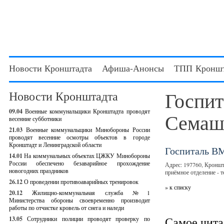
Новости Кронштадта
Афиша-Анонсы
ТПП Кроншт
Госпит
Новости Кронштадта
09.04
Военные коммунальщики Кронштадта проводят
Семаш
весенние субботники
21.03
Военные коммунальщики Минобороны России
проводят весенние осмотры объектов в городе
Кронштадт и Ленинградской области
Госпиталь ВМ
14.01
На коммунальных объектах ЦЖКУ Минобороны
России обеспечено безаварийное прохождение
Адрес: 197760, Кроншта
новогодних праздников
приёмное отделение - т
26.12
О проведении противоаварийных тренировок
» к списку
20.12
Жилищно-коммунальная служба №1
Министерства обороны своевременно производит
работы по отчистке кровель от снега и наледи
Самое чит
13.05
Сотрудники полиции проводят проверку по