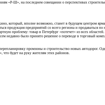
ниям «Р-Ш», на последнем совещании о перспективах строительс
ино, который, вполне возможно, станет в будущем центром ярма
иться продукция предприятий со всего региона и продаваться по
ортную проблему: товар в Петербург «потечет» из всех областей
всем недавно было принято решение о переводе в торговый комп
перепланировку промзоны и строительство новых автодорог. О
что будет на руку жителям этих районов.