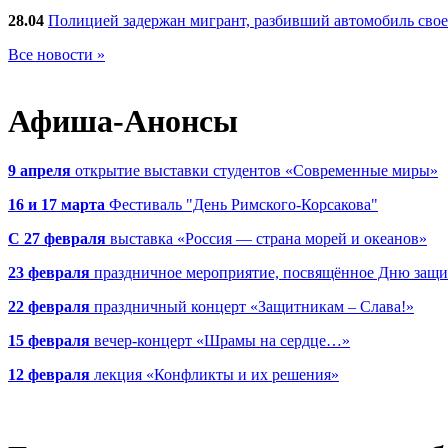
28.04
Полицией задержан мигрант, разбивший автомобиль сво
Все новости »
Афиша-Анонсы
9 апреля
открытие выставки студентов «Современные миры»
16 и 17 марта
Фестиваль "День Римского-Корсакова"
С 27 февраля
выставка «Россия — страна морей и океанов»
23 февраля
праздничное мероприятие, посвящённое Дню защи
22 февраля
праздничный концерт «Защитникам – Слава!»
15 февраля
вечер-концерт «Шрамы на сердце…»
12 февраля
лекция «Конфликты и их решения»