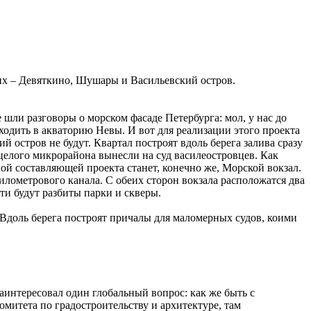
их – Девяткино, Шушары и Васильевский остров.
 шли разговоры о морском фасаде Петербурга: мол, у нас до
ходить в акваторию Невы. И вот для реализации этого проекта
 остров не будут. Квартал построят вдоль берега залива сразу
целого микрорайона вынесли на суд василеостровцев. Как
ной составляющей проекта станет, конечно же, Морской вокзал.
лометрового канала. С обеих сторон вокзала расположатся два
сти будут разбиты парки и скверы.
 Вдоль берега построят причалы для маломерных судов, коими
заинтересовал один глобальный вопрос: как же быть с
митета по градостроительству и архитектуре, там