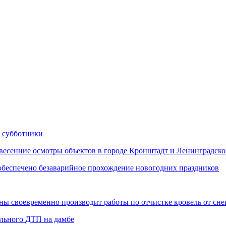
 субботники
сенние осмотры объектов в городе Кронштадт и Ленинградско
еспечено безаварийное прохождение новогодних праздников
 своевременно производит работы по отчистке кровель от снег
ельного ДТП на дамбе