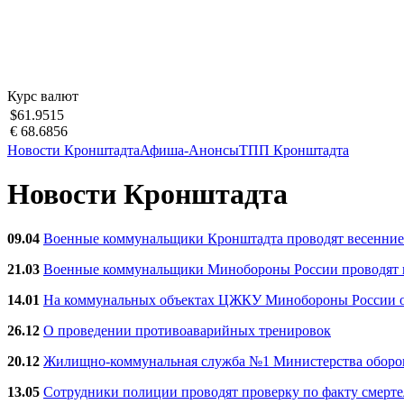
Курс валют
$61.9515
€ 68.6856
Новости Кронштадта
Афиша-Анонсы
ТПП Кронштадта
Новости Кронштадта
09.04
Военные коммунальщики Кронштадта проводят весенние
21.03
Военные коммунальщики Минобороны России проводят ве
14.01
На коммунальных объектах ЦЖКУ Минобороны России об
26.12
О проведении противоаварийных тренировок
20.12
Жилищно-коммунальная служба №1 Министерства обороны
13.05
Сотрудники полиции проводят проверку по факту смерт