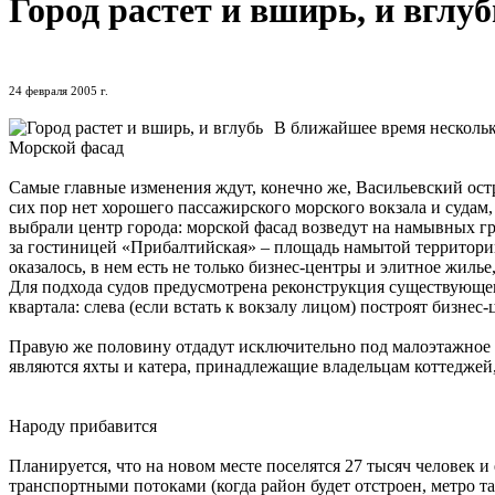
Город растет и вширь, и вглуб
24 февраля 2005 г.
В ближайшее время нескольк
Морской фасад
Самые главные изменения ждут, конечно же, Васильевский остро
сих пор нет хорошего пассажирского морского вокзала и судам,
выбрали центр города: морской фасад возведут на намывных гру
за гостиницей «Прибалтийская» – площадь намытой территории 
оказалось, в нем есть не только бизнес-центры и элитное жиль
Для подхода судов предусмотрена реконструкция существующег
квартала: слева (если встать к вокзалу лицом) построят бизне
Правую же половину отдадут исключительно под малоэтажное э
являются яхты и катера, принадлежащие владельцам коттеджей,
Народу прибавится
Планируется, что на новом месте поселятся 27 тысяч человек и
транспортными потоками (когда район будет отстроен, метро т