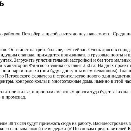
ь
о районов Петербурга преобразятся до неузнаваемости. Среди н
в. Он станет на треть больше, чем сейчас. Очень долго в городе
 идущим с запада, приходится причаливать в грузовые порты и в
нтах. Загружать уплотнительной застройкой и без того маленький
в акватории Финского залива составит 350 га. На днях проект 
е, но и парки отдыха (они будут доступны всем желающим). Глав
о Петровского фарватера и строительство нового одиннадцатики
с-центры, конгресс-холлы и многоэтажные дома, именно в этой ча
литное жилье, и простым смертным дорога туда будет заказана.
 и променад.
 еще 38 тысяч будут приезжать сюда на работу. Василеостровцев 
акого наплыва людей не выдержит)? По словам представителей Ко