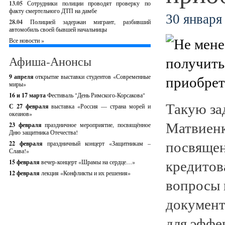
13.05
Сотрудники полиции проводят проверку по
факту смертельного ДТП на дамбе
30 января 
28.04
Полицией задержан мигрант, разбивший
автомобиль своей бывшей начальницы
Все новости »
Афиша-Анонсы
9 апреля
открытие выставки студентов «Современные
миры»
16 и 17 марта
Фестиваль "День Римского-Корсакова"
Такую за
С 27 февраля
выставка «Россия — страна морей и
океанов»
Матвиенк
23 февраля
праздничное мероприятие, посвящённое
Дню защитника Отечества!
посвящен
22 февраля
праздничный концерт «Защитникам –
Слава!»
кредитов
15 февраля
вечер-концерт «Шрамы на сердце…»
12 февраля
лекция «Конфликты и их решения»
вопросы 
документ
для эффе