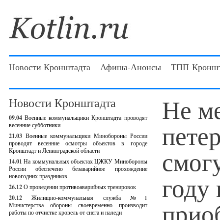
Новости Кронштадта
Афиша-Анонсы
ТПП Кроншт
Не м
Новости Кронштадта
09.04
Военные коммунальщики Кронштадта проводят
пете
весенние субботники
21.03
Военные коммунальщики Минобороны России
проводят весенние осмотры объектов в городе
смогу
Кронштадт и Ленинградской области
14.01
На коммунальных объектах ЦЖКУ Минобороны
России обеспечено безаварийное прохождение
году
новогодних праздников
26.12
О проведении противоаварийных тренировок
20.12
Жилищно-коммунальная служба №1
прио
Министерства обороны своевременно производит
работы по отчистке кровель от снега и наледи