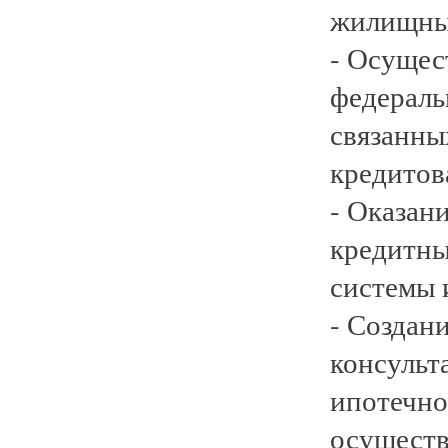
жилищных
- Осущес
федераль
связанны
кредитов
- Оказан
кредитны
системы 
- Создан
консульт
ипотечно
осуществ