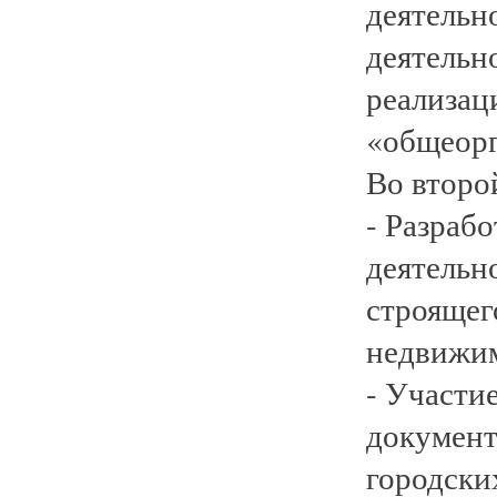
деятельн
деятельн
реализац
«общеорг
Во второ
- Разраб
деятельн
строящег
недвижи
- Участи
документ
городски