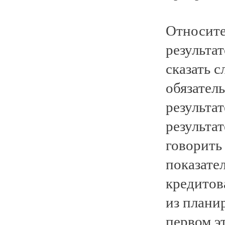
Относите
результа
сказать 
обязател
результа
результа
говорить
показате
кредитов
из плани
первом эт