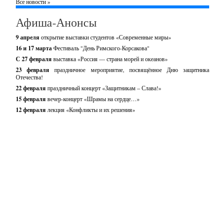
Все новости »
Афиша-Анонсы
9 апреля
открытие выставки студентов «Современные миры»
16 и 17 марта
Фестиваль "День Римского-Корсакова"
С 27 февраля
выставка «Россия — страна морей и океанов»
23 февраля
праздничное мероприятие, посвящённое Дню защитника
Отечества!
22 февраля
праздничный концерт «Защитникам – Слава!»
15 февраля
вечер-концерт «Шрамы на сердце…»
12 февраля
лекция «Конфликты и их решения»