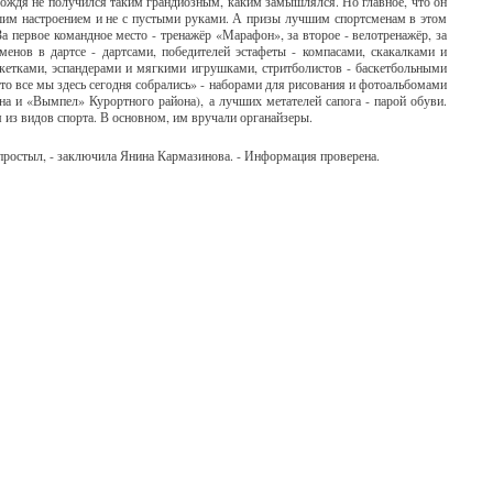
ождя не получился таким грандиозным, каким замышлялся. Но главное, что он
ошим настроением и не с пустыми руками. А призы лучшим спортсменам в этом
а первое командное место - тренажёр «Марафон», за второе - велотренажёр, за
енов в дартсе - дартсами, победителей эстафеты - компасами, скакалками и
етками, эспандерами и мягкими игрушками, стритболистов - баскетбольными
то все мы здесь сегодня собрались» - наборами для рисования и фотоальбомами
на и «Вымпел» Курортного района), а лучших метателей сапога - парой обуви.
 из видов спорта. В основном, им вручали органайзеры.
е простыл, - заключила Янина Кармазинова. - Информация проверена.