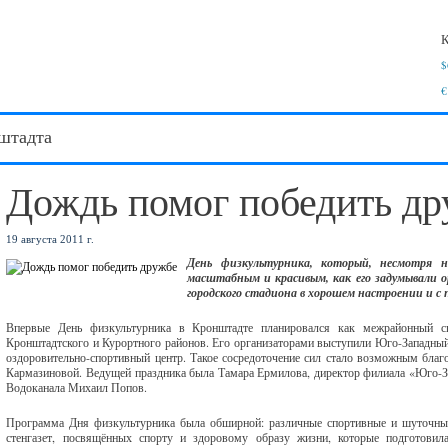
К
$
€
штадта
Дождь помог победить др
19 августа 2011 г.
День физкультурника, который, несмотря 
масштабным и красивым, как его задумывали ор
городского стадиона в хорошем настроении и с 
Впервые День физкультурника в Кронштадте планировался как межрайонный сп
Кронштадтского и Курортного районов. Его организаторами выступили Юго-Западный
оздоровительно-спортивный центр. Такое сосредоточение сил стало возможным бла
Кармазиновой. Ведущей праздника была Тамара Ермилова, директор филиала «Юго-Зап
Водоканала Михаил Попов.
Программа Дня физкультурника была обширной: различные спортивные и шуточные 
стенгазет, посвящённых спорту и здоровому образу жизни, которые подготовил