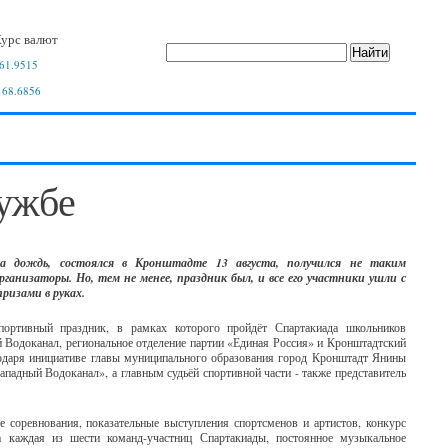
урс валют
61.9515
 68.6856
ужбе
на дождь, состоялся в Кронштадте 13 августа, получился не таким
ганизаторы. Но, тем не менее, праздник был, и все его участники ушли с
призами в руках.
ортивный праздник, в рамках которого пройдёт Спартакиада школьников
 Водоканал, региональное отделение партии «Единая Россия» и Кронштадтский
годаря инициативе главы муниципального образования город Кронштадт Янины
адный Водоканал», а главным судьёй спортивной части - также представитель
соревнования, показательные выступления спортсменов и артистов, конкурс
а каждая из шести команд-участниц Спартакиады, постоянное музыкальное