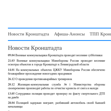
Новости Кронштадта
Афиша-Анонсы
ТПП Крон
Новости Кронштадта
09.04
Военные коммунальщики Кронштадта проводят весенние субботники
21.03
Военные коммунальщики Минобороны России проводят весенние
осмотры объектов в городе Кронштадт и Ленинградской области
14.01
На коммунальных объектах ЦЖКУ Минобороны России обеспечено
безаварийное прохождение новогодних праздников
26.12
О проведении противоаварийных тренировок
20.12
Жилищно-коммунальная служба №1 Министерства обороны
своевременно производит работы по отчистке кровель от снега и наледи
13.05
Сотрудники полиции проводят проверку по факту смертельного ДТП
на дамбе
28.04
Полицией задержан мигрант, разбивший автомобиль своей бывшей
начальницы