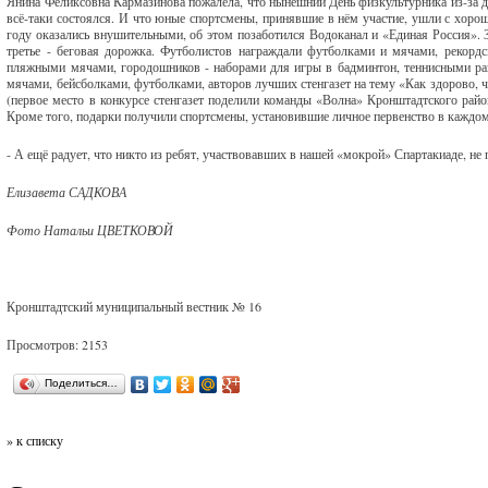
Янина Феликсовна Кармазинова пожалела, что нынешний День физкультурника из-за д
всё-таки состоялся. И что юные спортсмены, принявшие в нём участие, ушли с хор
году оказались внушительными, об этом позаботился Водоканал и «Единая Россия». З
третье - беговая дорожка. Футболистов награждали футболками и мячами, рекордсм
пляжными мячами, городошников - наборами для игры в бадминтон, теннисными рак
мячами, бейсболками, футболками, авторов лучших стенгазет на тему «Как здорово, ч
(первое место в конкурсе стенгазет поделили команды «Волна» Кронштадтского райо
Кроме того, подарки получили спортсмены, установившие личное первенство в каждом
- А ещё радует, что никто из ребят, участвовавших в нашей «мокрой» Спартакиаде, н
Елизавета САДКОВА
Фото Натальи ЦВЕТКОВОЙ
Кронштадтский муниципальный вестник № 16
Просмотров: 2153
Поделиться…
» к списку