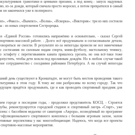
зкультурников грамотами и ценными призами, а под конец - запуск надувных
ю, из-за дождя, который сначала просто моросил, а потом превратился в самый
я он закончился уже в полпервого.
мп», «Факел», «Вымпел», «Волна», «Искорка», «Виктория»: три из них состояли
ы - из юных спортсменов Сестрорецка.
 «Единой России» готовились напряжённо и основательно, - сказал Сергей
портивно-массовой работе. - Долго всё продумывали и согласовывали детали,
овориться не смогли. В результате из-за непогоды провели не все намеченные
ас состязания по силовым видам спорта, мини-футболу, настольному теннису,
 эстафету с перетягиванием каната пришлось урезать, но она всё-таки тоже
 допустить, чтобы дети мокли под проливным дождём. Но в любом случае такой
ное сотрудничество с соседними районами Петербурга. А на случай непогоды
шний день существуют в Кронштадте, не могут быть местом проведения такого
льтурника в этом году. К тому же они разбросаны по всему городу. Так что
будущем придётся продумывать, где и как проводить спортивный праздник для
шем городе в последние годы, - продолжил представитель КОСЦ. - Строятся
бы, реконструируется городской стадион и спортивный лагерь «Старт», уже
лекс с бассейном недалеко от санатория «Аврора», возведённый по программе
огофункционального спортивного комплекса с большим игровым залом, залом
ртивные перспективы у нас многообещающие. Надеюсь, что когда все проекты
е спортивно-массовые мероприятия.