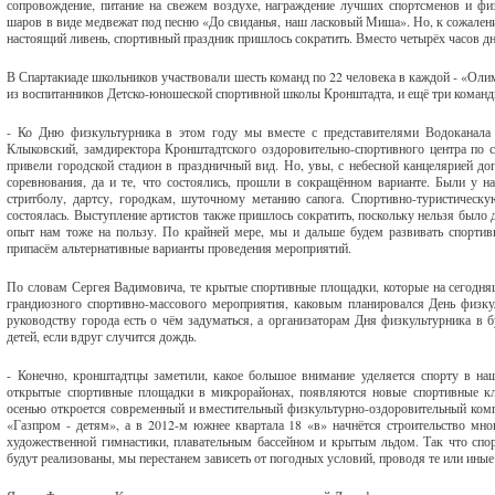
сопровождение, питание на свежем воздухе, награждение лучших спортсменов и фи
шаров в виде медвежат под песню «До свиданья, наш ласковый Миша». Но, к сожалени
настоящий ливень, спортивный праздник пришлось сократить. Вместо четырёх часов дн
В Спартакиаде школьников участвовали шесть команд по 22 человека в каждой - «Оли
из воспитанников Детско-юношеской спортивной школы Кронштадта, и ещё три команд
- Ко Дню физкультурника в этом году мы вместе с представителями Водоканала и
Клыковский, замдиректора Кронштадтского оздоровительно-спортивного центра по с
привели городской стадион в праздничный вид. Но, увы, с небесной канцелярией дог
соревнования, да и те, что состоялись, прошли в сокращённом варианте. Были у н
стритболу, дартсу, городкам, шуточному метанию сапога. Спортивно-туристическую
состоялась. Выступление артистов также пришлось сократить, поскольку нельзя было
опыт нам тоже на пользу. По крайней мере, мы и дальше будем развивать спортив
припасём альтернативные варианты проведения мероприятий.
По словам Сергея Вадимовича, те крытые спортивные площадки, которые на сегодня
грандиозного спортивно-массового мероприятия, каковым планировался День физку
руководству города есть о чём задуматься, а организаторам Дня физкультурника в 
детей, если вдруг случится дождь.
- Конечно, кронштадтцы заметили, какое большое внимание уделяется спорту в на
открытые спортивные площадки в микрорайонах, появляются новые спортивные клу
осенью откроется современный и вместительный физкультурно-оздоровительный комп
«Газпром - детям», а в 2012-м южнее квартала 18 «в» начнётся строительство мн
художественной гимнастики, плавательным бассейном и крытым льдом. Так что спо
будут реализованы, мы перестанем зависеть от погодных условий, проводя те или ины