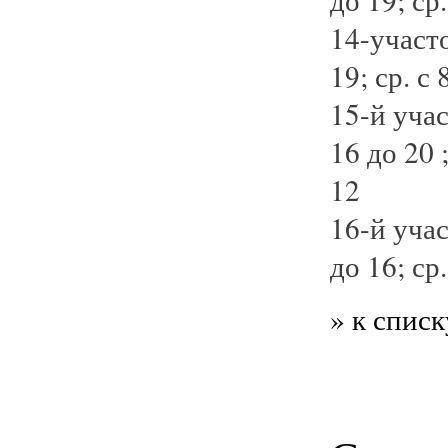
14-участо
19; ср. с 
15-й учас
16 до 20 ;
12
16-й учас
до 16; ср.
» к списк