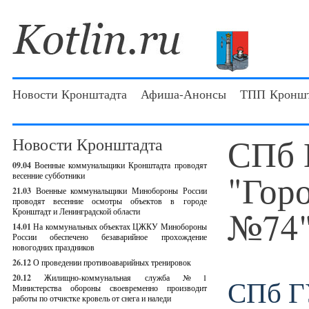
Новости Кронштадта
Афиша-Анонсы
ТПП Кроншт
СПб 
Новости Кронштадта
09.04
Военные коммунальщики Кронштадта проводят
"Гор
весенние субботники
21.03
Военные коммунальщики Минобороны России
проводят весенние осмотры объектов в городе
№74
Кронштадт и Ленинградской области
14.01
На коммунальных объектах ЦЖКУ Минобороны
России обеспечено безаварийное прохождение
новогодних праздников
26.12
О проведении противоаварийных тренировок
20.12
Жилищно-коммунальная служба №1
СПб Г
Министерства обороны своевременно производит
работы по отчистке кровель от снега и наледи