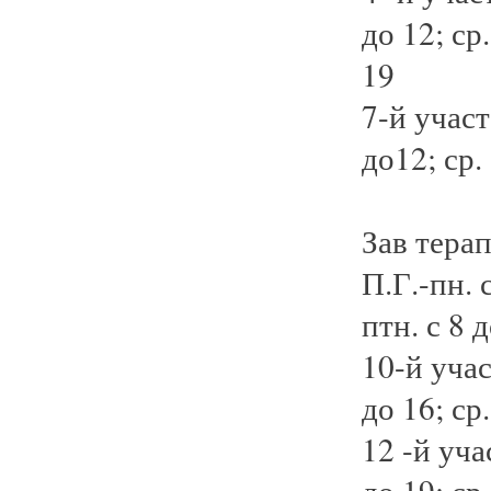
до 12; ср.
19
7-й участ
до12; ср. 
Зав тера
П.Г.-пн. с
птн. с 8 
10-й учас
до 16; ср.
12 -й уча
до 19; ср.