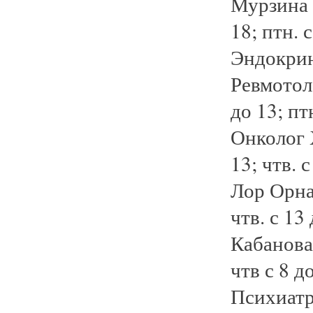
Мурзина п
18; птн. с
Эндокрино
Ревмотоло
до 13; пт
Онколог Х
13; чтв. с
Лор Орнау
чтв. с 13 
Кабанова Е
чтв с 8 д
Психиатр 