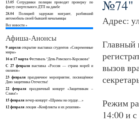
№74"
13.05
Сотрудники полиции проводят проверку по
факту смертельного ДТП на дамбе
28.04
Полицией задержан мигрант, разбивший
Адрес: ул
автомобиль своей бывшей начальницы
Все новости »
Афиша-Анонсы
Главный 
9 апреля
открытие выставки студентов «Современные
миры»
регистрат
16 и 17 марта
Фестиваль "День Римского-Корсакова"
вызов вра
С 27 февраля
выставка «Россия — страна морей и
океанов»
секретарь
23 февраля
праздничное мероприятие, посвящённое
Дню защитника Отечества!
22 февраля
праздничный концерт «Защитникам –
Слава!»
Режим ра
15 февраля
вечер-концерт «Шрамы на сердце…»
12 февраля
лекция «Конфликты и их решения»
14:00 и с