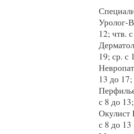
Специали
Уролог-Ва
12; чтв. с
Дерматоло
19; ср. с 
Невропато
13 до 17;
Перфильев
с 8 до 13
Окулист К
с 8 до 13