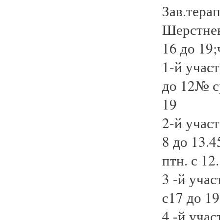
Зав.тера
Шерстнева
16 до 19;
1-й участ
до 12№ ср
19
2-й участ
8 до 13.45
птн. с 12
3 -й учас
с17 до 19;
4 -й учас