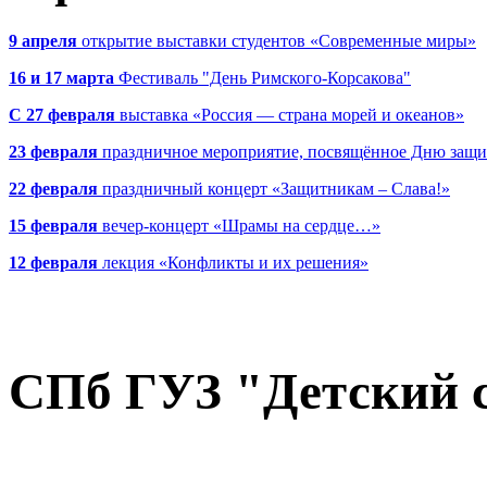
9 апреля
открытие выставки студентов «Современные миры»
16 и 17 марта
Фестиваль "День Римского-Корсакова"
С 27 февраля
выставка «Россия — страна морей и океанов»
23 февраля
праздничное мероприятие, посвящённое Дню защи
22 февраля
праздничный концерт «Защитникам – Слава!»
15 февраля
вечер-концерт «Шрамы на сердце…»
12 февраля
лекция «Конфликты и их решения»
СПб ГУЗ "Детский 