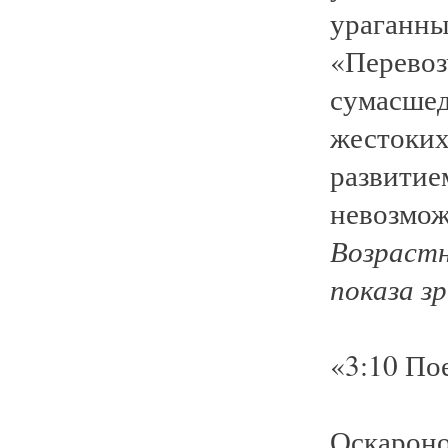
ураганны
«Перевоз
сумасшед
жестоких
развитие
невозмож
Возрастн
показа з
«3:10 По
Оскароно