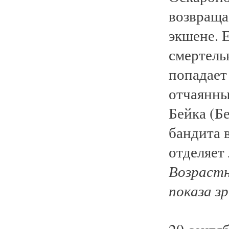
возвраща
экшене. 
смертель
попадает
отчаянны
Бейка (Б
бандита в
отделяет
Возрастн
показа з