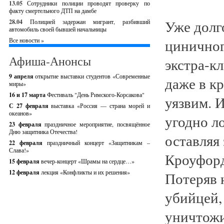
13.05
Сотрудники полиции проводят проверку по
факту смертельного ДТП на дамбе
Уже долг
28.04
Полицией задержан мигрант, разбивший
автомобиль своей бывшей начальницы
циничног
Все новости »
Афиша-Анонсы
экстра-кл
9 апреля
открытие выставки студентов «Современные
даже в к
миры»
16 и 17 марта
Фестиваль "День Римского-Корсакова"
уязвим. 
С 27 февраля
выставка «Россия — страна морей и
океанов»
угодно л
23 февраля
праздничное мероприятие, посвящённое
Дню защитника Отечества!
оставляя
22 февраля
праздничный концерт «Защитникам –
Слава!»
Кроуфорд
15 февраля
вечер-концерт «Шрамы на сердце…»
12 февраля
лекция «Конфликты и их решения»
Потеряв 
убийцей, 
уничтожи