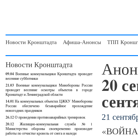
Новости Кронштадта
Афиша-Анонсы
ТПП Кроншт
Анон
Новости Кронштадта
09.04
Военные коммунальщики Кронштадта проводят
20 с
весенние субботники
21.03
Военные коммунальщики Минобороны России
проводят весенние осмотры объектов в городе
сент
Кронштадт и Ленинградской области
14.01
На коммунальных объектах ЦЖКУ Минобороны
России обеспечено безаварийное прохождение
новогодних праздников
21 сентябр
26.12
О проведении противоаварийных тренировок
20.12
Жилищно-коммунальная служба №1
«ВОЙНА» 
Министерства обороны своевременно производит
работы по отчистке кровель от снега и наледи