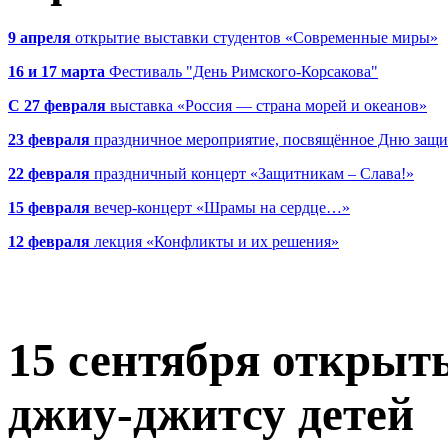
9 апреля
открытие выставки студентов «Современные миры»
16 и 17 марта
Фестиваль "День Римского-Корсакова"
С 27 февраля
выставка «Россия — страна морей и океанов»
23 февраля
праздничное мероприятие, посвящённое Дню защи
22 февраля
праздничный концерт «Защитникам – Слава!»
15 февраля
вечер-концерт «Шрамы на сердце…»
12 февраля
лекция «Конфликты и их решения»
15 сентября
открыты
джиу-джитсу детей