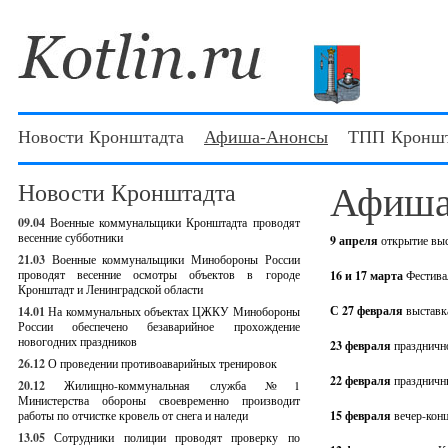
Новости Кронштадта
Афиша-Анонсы
ТПП Кроншт
Афиша
Новости Кронштадта
09.04
Военные коммунальщики Кронштадта проводят
весенние субботники
9 апреля
открытие вы
21.03
Военные коммунальщики Минобороны России
проводят весенние осмотры объектов в городе
16 и 17 марта
Фестива
Кронштадт и Ленинградской области
С 27 февраля
выставк
14.01
На коммунальных объектах ЦЖКУ Минобороны
России обеспечено безаварийное прохождение
новогодних праздников
23 февраля
праздничн
26.12
О проведении противоаварийных тренировок
22 февраля
праздничн
20.12
Жилищно-коммунальная служба №1
Министерства обороны своевременно производит
работы по отчистке кровель от снега и наледи
15 февраля
вечер-кон
13.05
Сотрудники полиции проводят проверку по