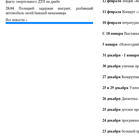
12 февраля
лекция «К
факту смертельного ДТП на дамбе
28.04
Полицией задержан мигрант, разбивший
11 февраля
Концерт «А
автомобиль своей бывшей начальницы
Все новости »
10 февраля
итературн
С 18 января
Выставка
5 января
«Новогодний 
31 декабря - 1 январ
30 декабря
уличная пр
27 декабря
Концертна
25 и 29 декабря
Уличн
26 декабря
Дискотека
25 декабря
детское пр
24 декабря
программа 
23 декабря
большой п