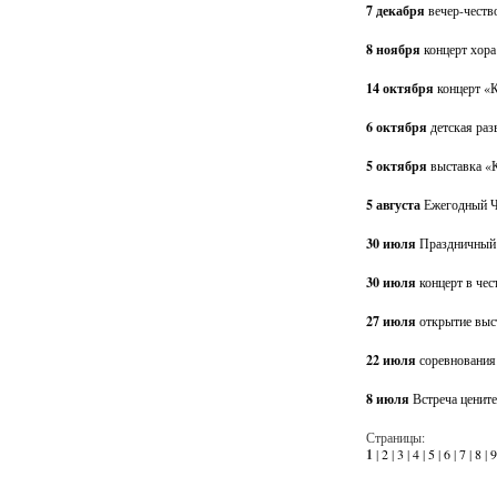
7 декабря
вечер-честв
8 ноября
концерт хор
14 октября
концерт «
6 октября
детская раз
5 октября
выставка «
5 августа
Ежегодный Ч
30 июля
Праздничный 
30 июля
концерт в че
27 июля
открытие выс
22 июля
соревнования
8 июля
Встреча ценит
Страницы:
1
|
2
|
3
|
4
|
5
|
6
|
7
|
8
|
9